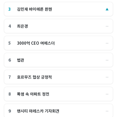
3
김민재 바이에른 뮌헨
▲
4
최은경
―
5
3000억 CEO 여에스더
―
6
법관
―
7
호르무즈 협상 긍정적
―
8
폭염 속 아파트 정전
―
9
맨시티 마레스카 기자회견
―